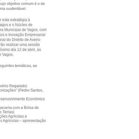
cujo objetivo comum é o de
rma sustentável.
 esta estratégia à
agos e o Núcleo de
a Municipal de Vagos, com
tos e Inovação Empresarial
ial do Distrito de Aveiro
irão realizar uma sessão
óximo dia 12 de abril, às
e Vagos.
eguintes temáticas, ao
lvério Regalado)
orizações” (Pedro Santos,
Desenvolvimento Económico
parceria com a Bolsa de
e Terras)
ções Agrícolas e
s Agrícolas – apresentação