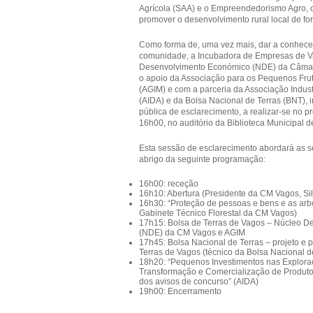
Agrícola (SAA) e o Empreendedorismo Agro, 
promover o desenvolvimento rural local de fo
Como forma de, uma vez mais, dar a conhecer
comunidade, a Incubadora de Empresas de V
Desenvolvimento Económico (NDE) da Câmar
o apoio da Associação para os Pequenos Fru
(AGIM) e com a parceria da Associação Industr
(AIDA) e da Bolsa Nacional de Terras (BNT), 
pública de esclarecimento, a realizar-se no pr
16h00, no auditório da Biblioteca Municipal d
Esta sessão de esclarecimento abordará as s
abrigo da seguinte programação:
16h00: receção
16h10: Abertura (Presidente da CM Vagos, Si
16h30: “Proteção de pessoas e bens e as arb
Gabinete Técnico Florestal da CM Vagos)
17h15: Bolsa de Terras de Vagos – Núcleo 
(NDE) da CM Vagos e AGIM
17h45: Bolsa Nacional de Terras – projeto e 
Terras de Vagos (técnico da Bolsa Nacional d
18h20: “Pequenos Investimentos nas Explora
Transformação e Comercialização de Produto
dos avisos de concurso” (AIDA)
19h00: Encerramento