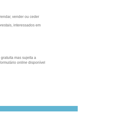
rendar, vender ou ceder
orestais, interessados em
gratuita mas sujeita a
 formulário
online
disponível