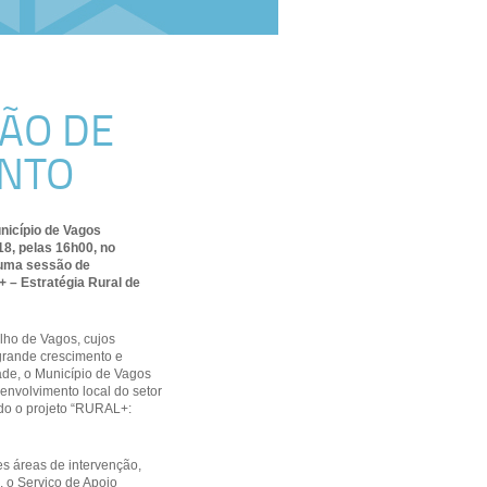
SÃO DE
ENTO
nicípio de Vagos
18, pelas 16h00, no
, uma sessão de
+ – Estratégia Rural de
lho de Vagos, cujos
grande crescimento e
ade, o Município de Vagos
envolvimento local do setor
ando o projeto “RURAL+:
es áreas de intervenção,
, o Serviço de Apoio