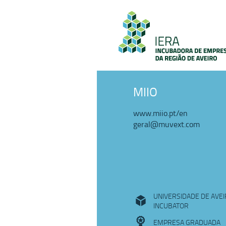
MIIO
www.miio.pt/en
geral@muvext.com
UNIVERSIDADE DE AVE
INCUBATOR
EMPRESA GRADUADA