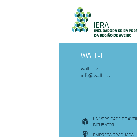
WALL-I
wall-i.tv
info@wall-i.tv
UNIVERSIDADE DE AVE
INCUBATOR
EMPRESA GRADUADA