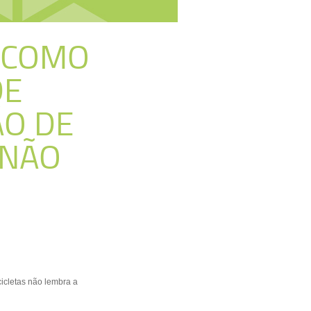
 COMO
DE
O DE
 NÃO
icletas não lembra a