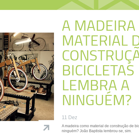
A MADEIRA
MATERIAL 
CONSTRUÇÃ
BICICLETAS
LEMBRA A
NINGUÉM?
11 Dez
A madeira como material de construção de bic
ninguém? João Baptista lembrou-se, sim.