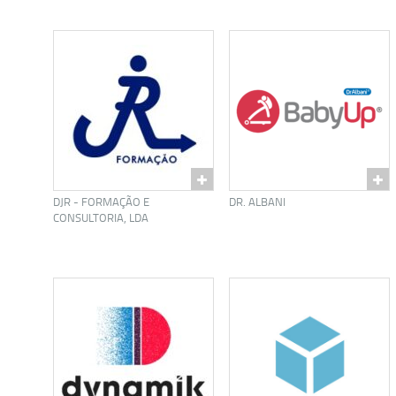
DJR - FORMAÇÃO E
DR. ALBANI
CONSULTORIA, LDA