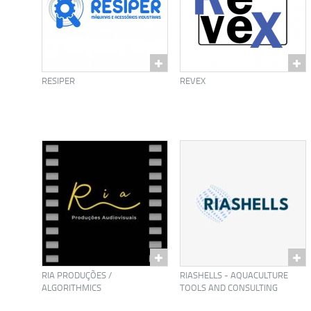
RESIPER
REVEX
RIA PRODUÇÕES /
RIASHELLS - AQUACULTURE
ALGORITHMICS
TOOLS AND CONSULTING