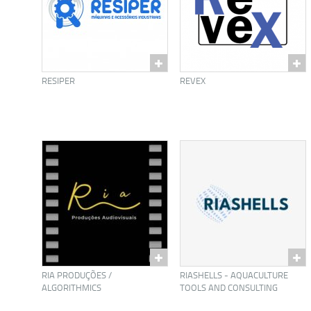
RESIPER
REVEX
RIA PRODUÇÕES /
RIASHELLS - AQUACULTURE
ALGORITHMICS
TOOLS AND CONSULTING