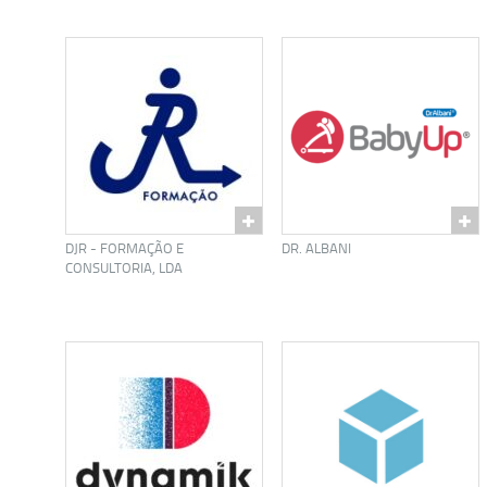
DJR - FORMAÇÃO E
DR. ALBANI
CONSULTORIA, LDA